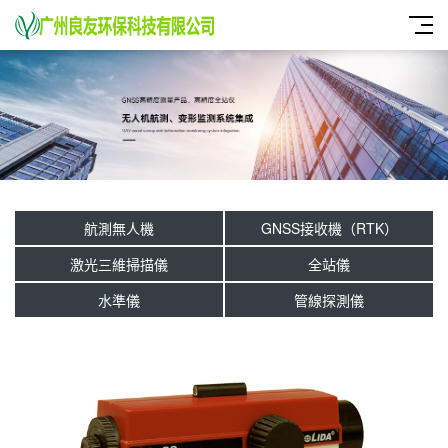
航測無人機
GNSS接收機（RTK）
激光三維掃描儀
全站儀
水準儀
管線探測儀